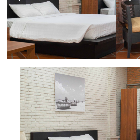
Item
1
of
12