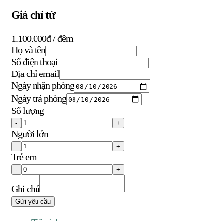
Giá chỉ từ
1.100.000đ
/ đêm
Họ và tên
Số điện thoại
Địa chỉ email
Ngày nhận phòng
Ngày trả phòng
Số lượng
-
+
Người lớn
-
+
Trẻ em
-
+
Ghi chú
Gửi yêu cầu