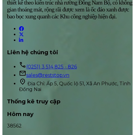
thiết kế theo kiến trúc nhà rường Đông Nam Bộ, có không
gian thoáng mát, rộng rãi được xem là ốc đảo xanh được
bao bọc xung quanh các Khu công nghiệp hiện đại.
Liên hệ chúng tôi
(0251) 3 514 825 - 826
sales@reststop.vn
Địa Chỉ: Ấp 5, Quốc lộ 51, Xã An Phước, Tỉnh
Đồng Nai
Thống kê truy cập
Hôm nay
38562