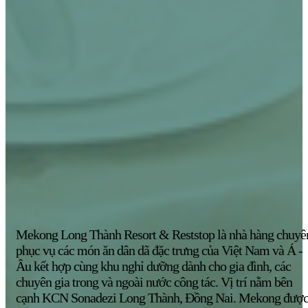
Mekong Long Thành Resort & Reststop là nhà hàng chuyê
phục vụ các món ăn dân dã đặc trưng của Việt Nam và Á -
Âu kết hợp cùng khu nghỉ dưỡng dành cho gia đình, các
chuyên gia trong và ngoài nước công tác. Vị trí nằm bên
cạnh KCN Sonadezi Long Thành, Đồng Nai. Mekong đượ