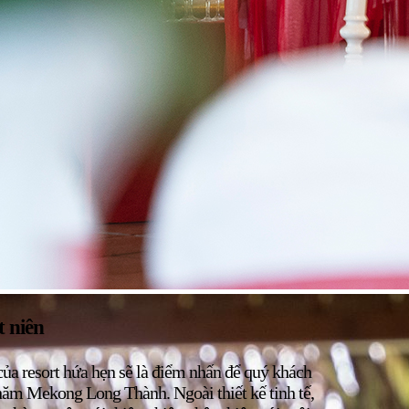
t niên
ủa resort hứa hẹn sẽ là điểm nhấn để quý khách
thăm Mekong Long Thành. Ngoài thiết kế tinh tế,