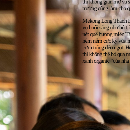
thì không gian mở và s
trường cũng làm cho q
Mekong Long Thành Res
vụ buổi sáng như hủ 
nét quê hương miền Tâ
nêm nếm cực kỳ vừa m
cơm trắng dẻo ngọt. H
thì không thể bỏ qua 
xanh organic “của nhà