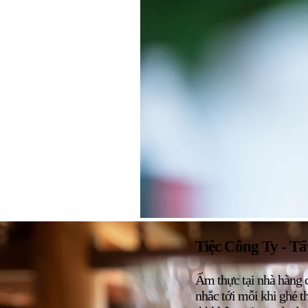
Tiệc Công Ty - Tấ
Ẩm thực tại nhà hàng c
nhắc tới mỗi khi ghé 