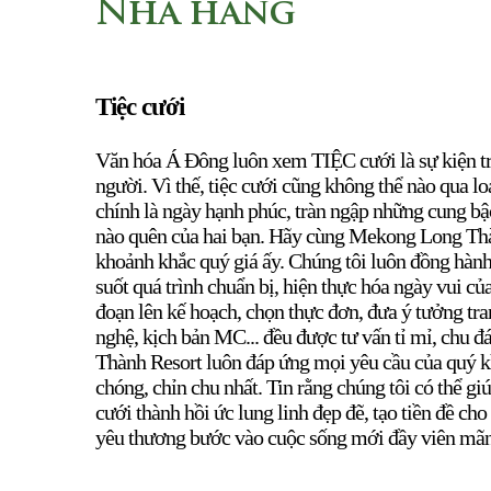
Nhà hàng
Tiệc cưới
Văn hóa Á Đông luôn xem TIỆC cưới là sự kiện tr
người. Vì thế, tiệc cưới cũng không thể nào qua lo
chính là ngày hạnh phúc, tràn ngập những cung b
nào quên của hai bạn. Hãy cùng Mekong Long Thà
khoảnh khắc quý giá ấy. Chúng tôi luôn đồng hàn
suốt quá trình chuẩn bị, hiện thực hóa ngày vui củ
đoạn lên kế hoạch, chọn thực đơn, đưa ý tưởng tran
nghệ, kịch bản MC... đều được tư vấn tỉ mỉ, chu
Thành Resort luôn đáp ứng mọi yêu cầu của quý 
chóng, chỉn chu nhất. Tin rằng chúng tôi có thể g
cưới thành hồi ức lung linh đẹp đẽ, tạo tiền đề c
yêu thương bước vào cuộc sống mới đầy viên mãn