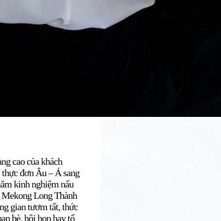
ng cao của khách
 thực đơn Âu – Á sang
 năm kinh nghiệm nấu
ủa Mekong Long Thành
ng gian tươm tất, thức
bạn bè, hội họp hay tổ