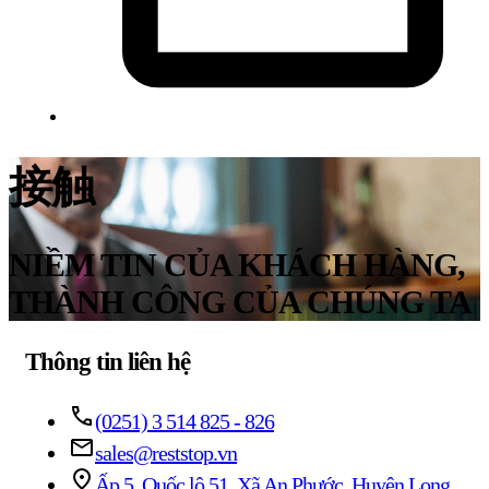
接触
NIỀM TIN CỦA KHÁCH HÀNG,
THÀNH CÔNG CỦA CHÚNG TA
Thông tin liên hệ
(0251) 3 514 825 - 826
sales@reststop.vn
Ấp 5, Quốc lộ 51, Xã An Phước, Huyện Long