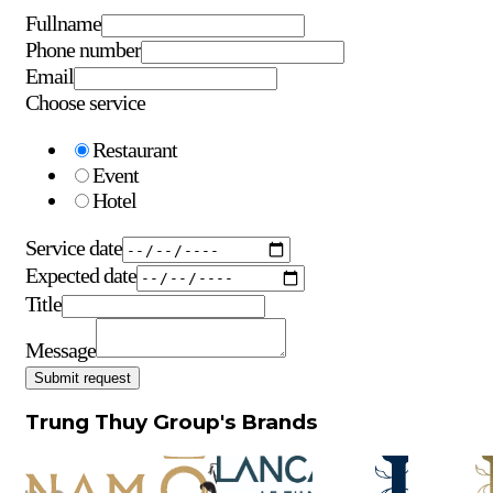
Fullname
Phone number
Email
Choose service
Restaurant
Event
Hotel
Service date
Expected date
Title
Message
Submit request
Trung Thuy Group's Brands